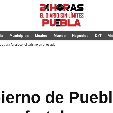
la
Municipios
Mexico
Mundo
Negocios
DxT
Vi
 para fortalecer el turismo en el estado
ierno de Puebl