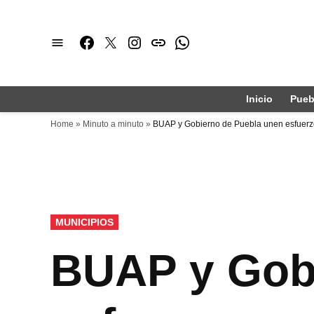
Saltar
al
Facebook
Twitter
Instagram
issuu
Whatsapp
contenido
Inicio
Pueb
Home
»
Minuto a minuto
»
BUAP y Gobierno de Puebla unen esfuerzos
PUBLICADO
MUNICIPIOS
EN
BUAP y Gob