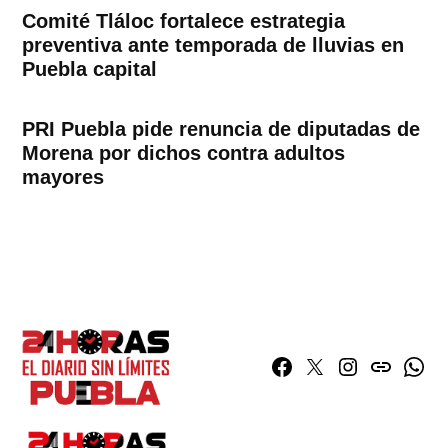
Comité Tláloc fortalece estrategia
preventiva ante temporada de lluvias en
Puebla capital
PRI Puebla pide renuncia de diputadas de
Morena por dichos contra adultos
mayores
Facebook
Twitter
Instagram
issuu
What