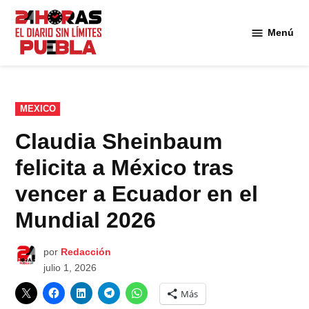
Saltar
al
Menú
Diario
contenido
24
Horas
Puebla
PUBLICADO
MEXICO
EN
Claudia Sheinbaum
felicita a México tras
vencer a Ecuador en el
Mundial 2026
por
Redacción
julio 1, 2026
Más