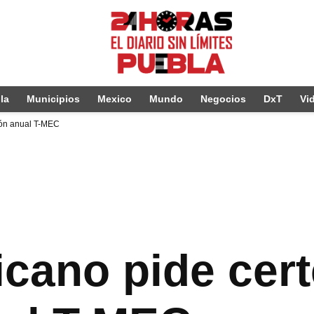
la
Municipios
Mexico
Mundo
Negocios
DxT
Vi
sión anual T-MEC
cano pide cert