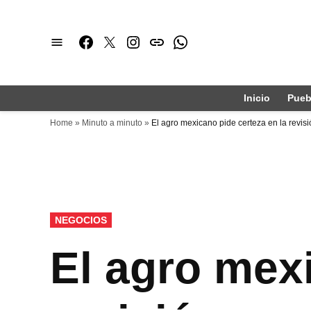
Saltar
al
Facebook
Twitter
Instagram
issuu
Whatsapp
contenido
Inicio
Pueb
Home
»
Minuto a minuto
»
El agro mexicano pide certeza en la revi
PUBLICADO
NEGOCIOS
EN
El agro mexi