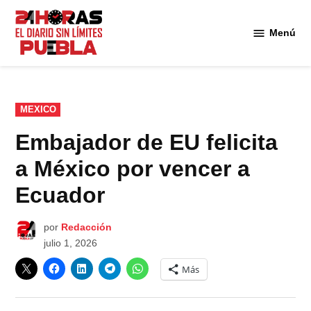
Saltar
al
Menú
Diario
contenido
24
Horas
Puebla
PUBLICADO
MEXICO
EN
Embajador de EU felicita
a México por vencer a
Ecuador
por
Redacción
julio 1, 2026
Más