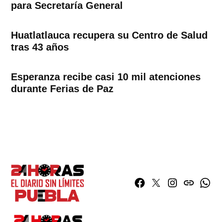
para Secretaría General
Huatlatlauca recupera su Centro de Salud
tras 43 años
Esperanza recibe casi 10 mil atenciones
durante Ferias de Paz
Facebook
Twitter
Instagram
issuu
What