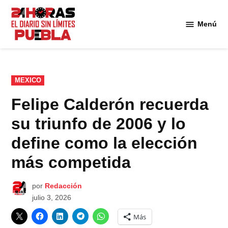
Saltar
al
Menú
Diario
contenido
24
Horas
Puebla
PUBLICADO
MEXICO
EN
Felipe Calderón recuerda
su triunfo de 2006 y lo
define como la elección
más competida
por
Redacción
julio 3, 2026
Más