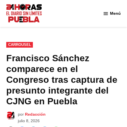
Saltar
al
Menú
Diario
contenido
24
Horas
Puebla
PUBLICADO
CARROUSEL
EN
Francisco Sánchez
comparece en el
Congreso tras captura de
presunto integrante del
CJNG en Puebla
por
Redacción
julio 8, 2026