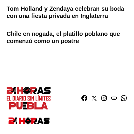
Tom Holland y Zendaya celebran su boda
con una fiesta privada en Inglaterra
Chile en nogada, el platillo poblano que
comenzó como un postre
Facebook
Twitter
Instagram
issuu
What