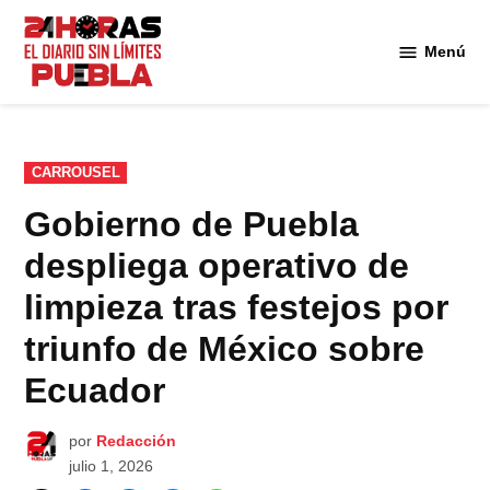
Saltar
al
Menú
Diario
contenido
24
Horas
Puebla
PUBLICADO
CARROUSEL
EN
Gobierno de Puebla
despliega operativo de
limpieza tras festejos por
triunfo de México sobre
Ecuador
por
Redacción
julio 1, 2026