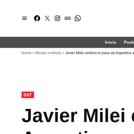
Saltar
al
Facebook
Twitter
Instagram
issuu
Whatsapp
contenido
Inicio
Pueb
Home
»
Minuto a minuto
»
Javier Milei celebra el pase de Argentina 
PUBLICADO
DXT
EN
Javier Milei