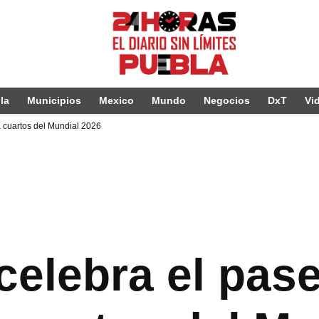
la
Municipios
Mexico
Mundo
Negocios
DxT
Vi
a cuartos del Mundial 2026
 celebra el pas