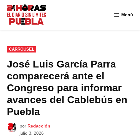
Saltar
al
Menú
Diario
contenido
24
Horas
Puebla
PUBLICADO
CARROUSEL
EN
José Luis García Parra
comparecerá ante el
Congreso para informar
avances del Cablebús en
Puebla
por
Redacción
julio 3, 2026