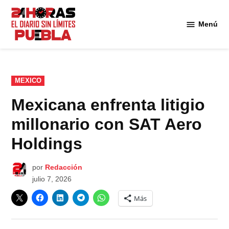
Saltar
al
Menú
Diario
contenido
24
Horas
Puebla
PUBLICADO
MEXICO
EN
Mexicana enfrenta litigio
millonario con SAT Aero
Holdings
por
Redacción
julio 7, 2026
Más