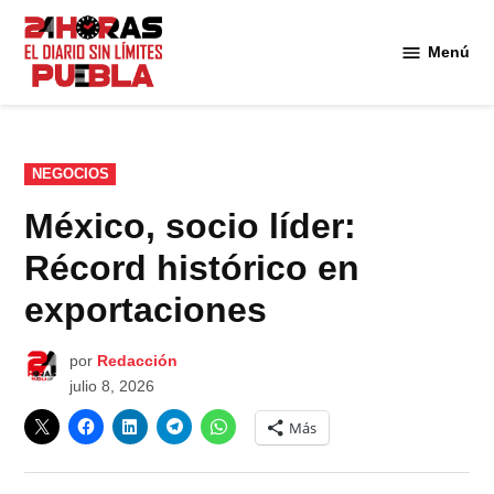
Saltar
al
Menú
Diario
contenido
24
Horas
Puebla
PUBLICADO
NEGOCIOS
EN
México, socio líder:
Récord histórico en
exportaciones
por
Redacción
julio 8, 2026
Más