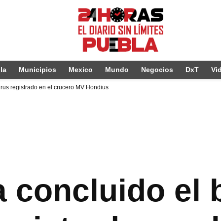
la
Municipios
Mexico
Mundo
Negocios
DxT
Vi
irus registrado en el crucero MV Hondius
 concluido el 