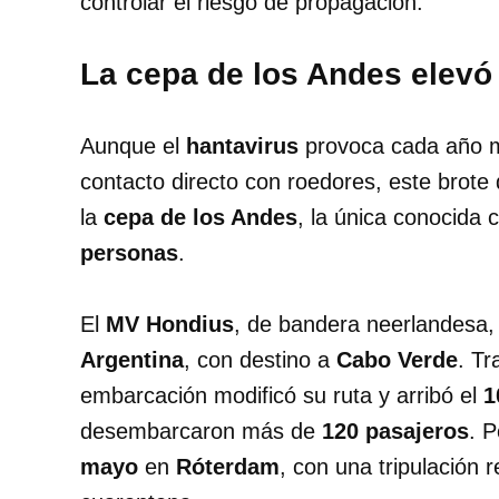
controlar el riesgo de propagación.
La cepa de los Andes elevó 
Aunque el
hantavirus
provoca cada año mi
contacto directo con roedores, este brote
la
cepa de los Andes
, la única conocida
personas
.
El
MV Hondius
, de bandera neerlandesa, 
Argentina
, con destino a
Cabo Verde
. Tr
embarcación modificó su ruta y arribó el
1
desembarcaron más de
120 pasajeros
. P
mayo
en
Róterdam
, con una tripulación