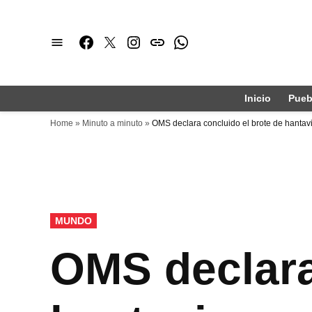
Saltar
al
Facebook
Twitter
Instagram
issuu
Whatsapp
contenido
Inicio
Pueb
Home
»
Minuto a minuto
»
OMS declara concluido el brote de hantav
PUBLICADO
MUNDO
EN
OMS declara