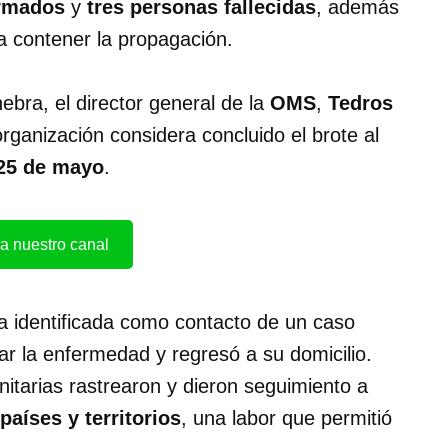
irmados
y
tres personas fallecidas
, además
a contener la propagación.
bra, el director general de la
OMS
,
Tedros
organización considera concluido el brote al
25 de mayo
.
a nuestro canal
na identificada como contacto de un caso
llar la enfermedad y regresó a su domicilio.
itarias rastrearon y dieron seguimiento a
países y territorios
, una labor que permitió