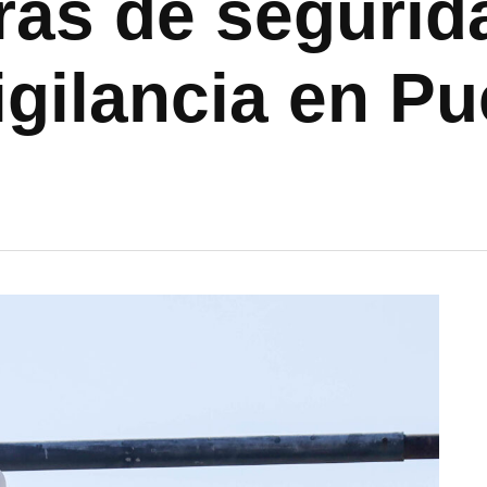
ras de segurid
vigilancia en P