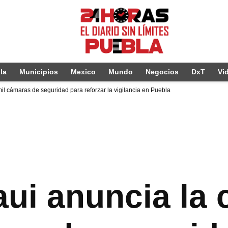
la
Municipios
Mexico
Mundo
Negocios
DxT
Vi
l cámaras de seguridad para reforzar la vigilancia en Puebla
ui anuncia la