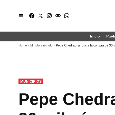
Saltar
al
Facebook
Twitter
Instagram
issuu
Whatsapp
contenido
Inicio
Pueb
Home
»
Minuto a minuto
»
Pepe Chedraui anuncia la compra de 30 mi
PUBLICADO
MUNICIPIOS
EN
Pepe Chedra