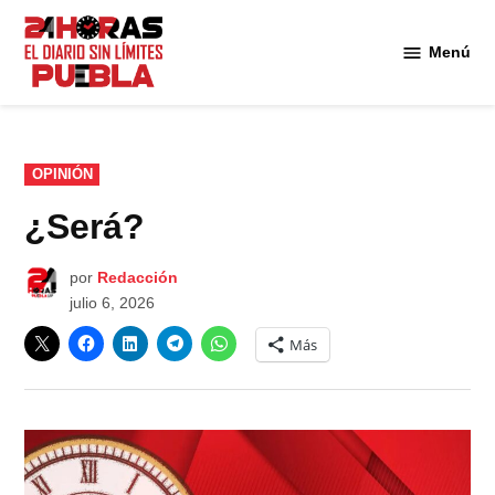
Saltar
al
Menú
Diario
contenido
24
Horas
Puebla
PUBLICADO
OPINIÓN
EN
¿Será?
por
Redacción
julio 6, 2026
Más