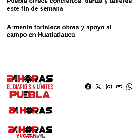
Puebla ofrece conciertos, danza y talleres
este fin de semana
Armenta fortalece obras y apoyo al
campo en Huatlatlauca
Facebook
Twitter
Instagram
issuu
What