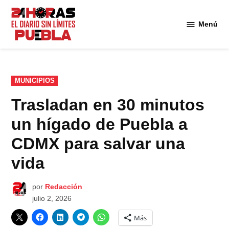
Saltar
al
Menú
Diario
contenido
24
Horas
Puebla
PUBLICADO
MUNICIPIOS
EN
Trasladan en 30 minutos
un hígado de Puebla a
CDMX para salvar una
vida
por
Redacción
julio 2, 2026
Más