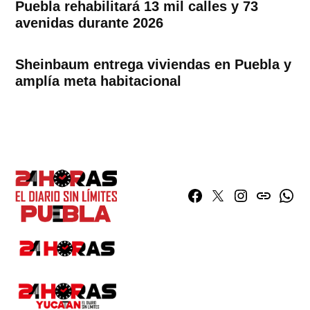
Puebla rehabilitará 13 mil calles y 73
avenidas durante 2026
Sheinbaum entrega viviendas en Puebla y
amplía meta habitacional
Facebook
Twitter
Instagram
issuu
What