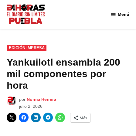
Saltar
al
Menú
Diario
contenido
24
Horas
Puebla
PUBLICADO
EDICIÓN IMPRESA
EN
Yankuilotl ensambla 200
mil componentes por
hora
por
Norma Herrera
julio 2, 2026
Más