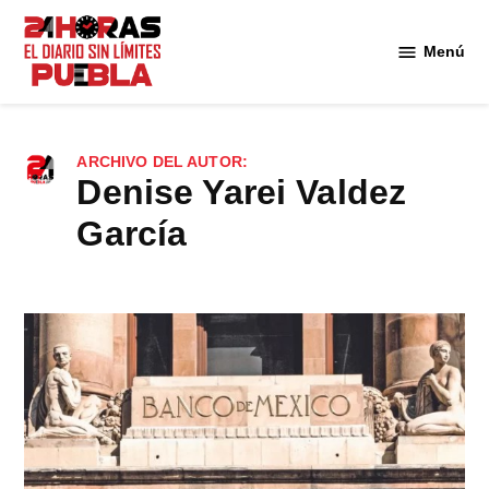
Saltar
al
Menú
Diario
contenido
24
Horas
Puebla
ARCHIVO DEL AUTOR:
Denise Yarei Valdez
García