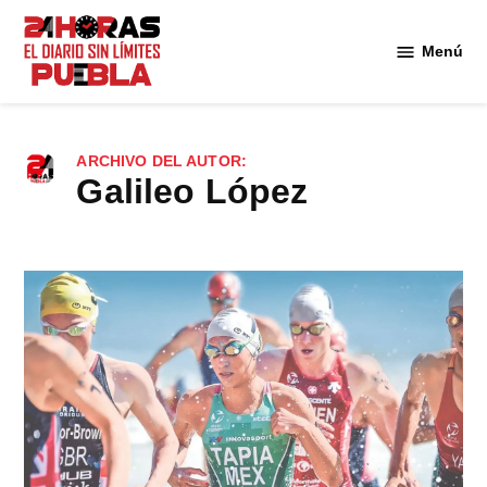
Saltar
al
Menú
Diario
contenido
24
Horas
Puebla
ARCHIVO DEL AUTOR:
Galileo López