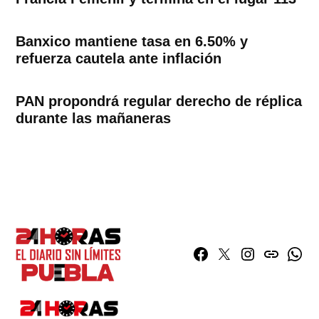
Banxico mantiene tasa en 6.50% y
refuerza cautela ante inflación
PAN propondrá regular derecho de réplica
durante las mañaneras
Facebook
Twitter
Instagram
issuu
What