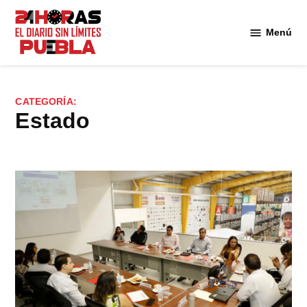
Saltar
al
Menú
Diario
contenido
24
Horas
Puebla
CATEGORÍA:
Estado