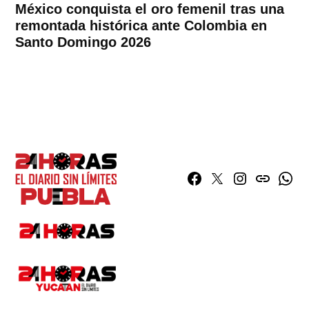
México conquista el oro femenil tras una
remontada histórica ante Colombia en
Santo Domingo 2026
Facebook
Twitter
Instagram
issuu
What