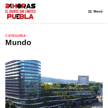
Saltar
al
Menú
Diario
contenido
24
Horas
Puebla
CATEGORÍA:
Mundo