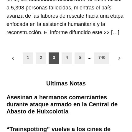
a 5,398 personas fallecidas, mientras el país
avanza de las labores de rescate hacia una etapa
enfocada en la asistencia humanitaria y la
reconstrucción. El informe difundido este 22 […]
Paginación
1
2
3
4
5
…
740
de
entradas
Ultimas Notas
Asesinan a hermanos comerciantes
durante ataque armado en la Central de
Abasto de Huixcolotla
“Trainspotting” vuelve a los cines de