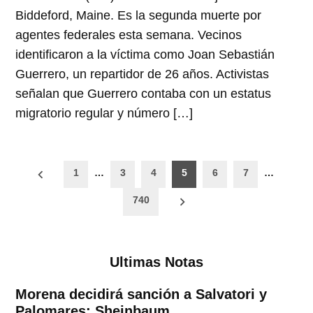
Biddeford, Maine. Es la segunda muerte por
agentes federales esta semana. Vecinos
identificaron a la víctima como Joan Sebastián
Guerrero, un repartidor de 26 años. Activistas
señalan que Guerrero contaba con un estatus
migratorio regular y número […]
Paginación
1
…
3
4
5
6
7
…
de
740
entradas
Ultimas Notas
Morena decidirá sanción a Salvatori y
Palomares: Sheinbaum