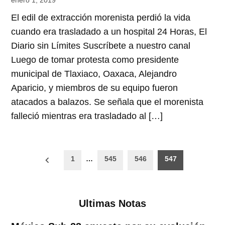
enero 1, 2019
El edil de extracción morenista perdió la vida
cuando era trasladado a un hospital 24 Horas, El
Diario sin Límites Suscríbete a nuestro canal
Luego de tomar protesta como presidente
municipal de Tlaxiaco, Oaxaca, Alejandro
Aparicio, y miembros de su equipo fueron
atacados a balazos. Se señala que el morenista
falleció mientras era trasladado al […]
Paginación
1
…
545
546
547
de
entradas
Ultimas Notas