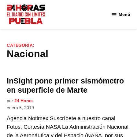
Saltar
al
Menú
Diario
contenido
24
Horas
Puebla
CATEGORÍA:
Nacional
InSight pone primer sismómetro
en superficie de Marte
por
24 Horas
enero 5, 2019
Agencia Notimex Suscríbete a nuestro canal
Fotos: Cortesía NASA La Administración Nacional
de la Aeronáutica y del Espacio (NASA, por sus