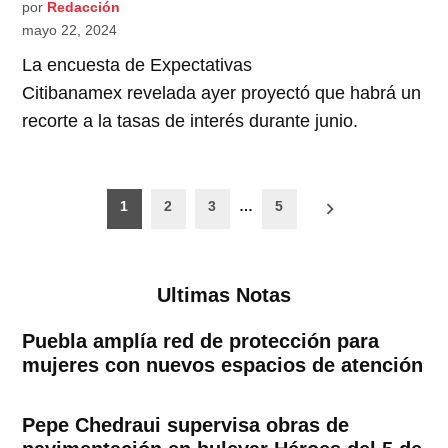
por
Redacción
mayo 22, 2024
La encuesta de Expectativas
Citibanamex revelada ayer proyectó que habrá un
recorte a la tasas de interés durante junio.
Paginación
1
2
3
…
5
de
entradas
Ultimas Notas
Puebla amplía red de protección para
mujeres con nuevos espacios de atención
Pepe Chedraui supervisa obras de