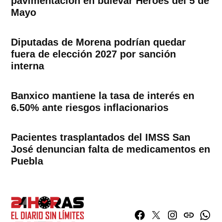
pavimentación en bulevar Héroes del 5 de
Mayo
Diputadas de Morena podrían quedar
fuera de elección 2027 por sanción
interna
Banxico mantiene la tasa de interés en
6.50% ante riesgos inflacionarios
Pacientes trasplantados del IMSS San
José denuncian falta de medicamentos en
Puebla
Facebook
Twitter
Instagram
issuu
What