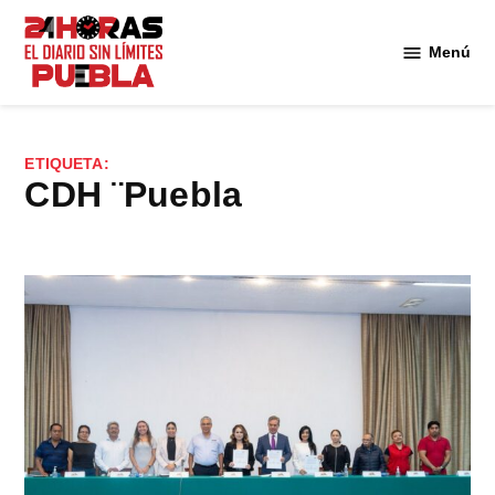
Saltar
al
Menú
Diario
contenido
24
Horas
Puebla
ETIQUETA:
CDH ¨Puebla