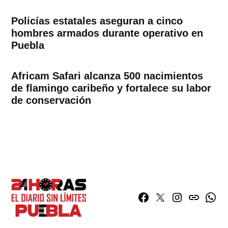
Policías estatales aseguran a cinco
hombres armados durante operativo en
Puebla
Africam Safari alcanza 500 nacimientos
de flamingo caribeño y fortalece su labor
de conservación
Facebook
Twitter
Instagram
issuu
What