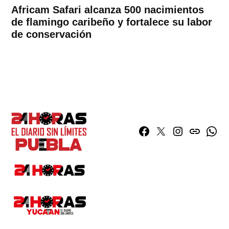
Africam Safari alcanza 500 nacimientos
de flamingo caribeño y fortalece su labor
de conservación
Facebook
Twitter
Instagram
issuu
What