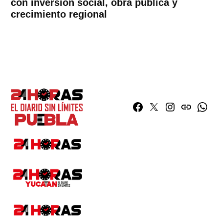
con inversión social, obra pública y
crecimiento regional
Facebook
Twitter
Instagram
issuu
What