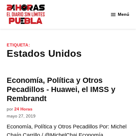
Saltar
al
Menú
Diario
contenido
24
Horas
Puebla
ETIQUETA:
Estados Unidos
Economía, Política y Otros
Pecadillos - Huawei, el IMSS y
Rembrandt
por
24 Horas
mayo 27, 2019
Economía, Política y Otros Pecadillos Por: Michel
Chaín Carrillo / @MichelChai Economía