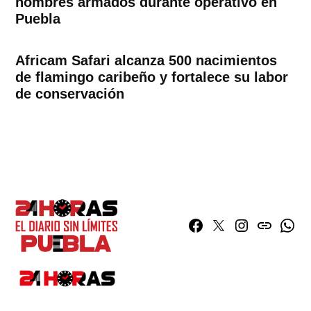
hombres armados durante operativo en
Puebla
Africam Safari alcanza 500 nacimientos
de flamingo caribeño y fortalece su labor
de conservación
Facebook
Twitter
Instagram
issuu
What