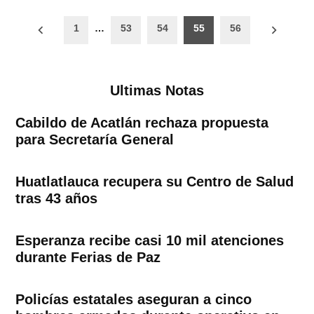
Paginación
1
…
53
54
55
56
de
entradas
Ultimas Notas
Cabildo de Acatlán rechaza propuesta
para Secretaría General
Huatlatlauca recupera su Centro de Salud
tras 43 años
Esperanza recibe casi 10 mil atenciones
durante Ferias de Paz
Policías estatales aseguran a cinco