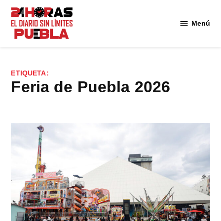
Saltar
al
Menú
Diario
contenido
24
Horas
Puebla
ETIQUETA:
Feria de Puebla 2026