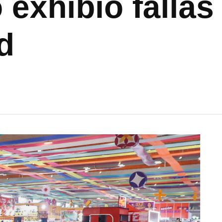
 exhibió fallas
d