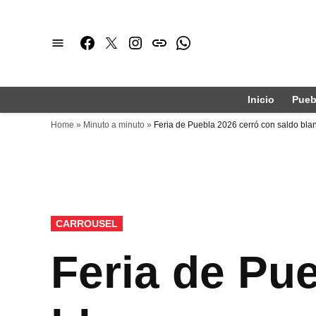
Saltar
al
Facebook
Twitter
Instagram
issuu
Whatsapp
contenido
Inicio
Pueb
Home
»
Minuto a minuto
»
Feria de Puebla 2026 cerró con saldo blanc
PUBLICADO
CARROUSEL
EN
Feria de Pu