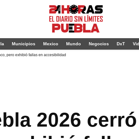
la
Municipios
Mexico
Mundo
Negocios
DxT
Vi
o, pero exhibió fallas en accesibilidad
ebla 2026 cerró