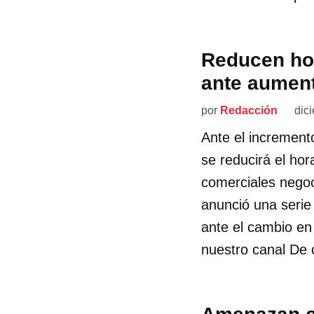
Reducen hor
ante aument
por
Redacción
dic
Ante el increment
se reducirá el hor
comerciales negoc
anunció una seri
ante el cambio en
nuestro canal De c