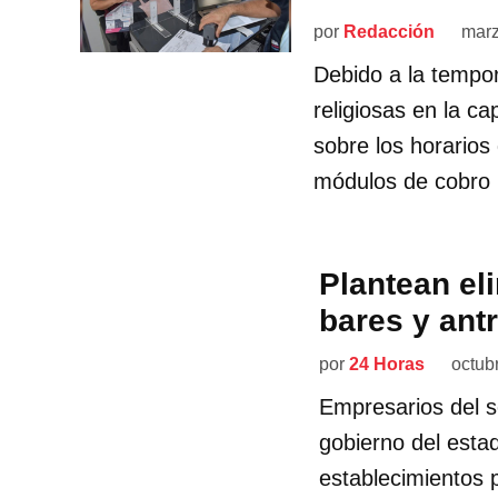
por
Redacción
marz
Debido a la tempo
religiosas en la c
sobre los horarios
módulos de cobro 
Plantean eli
bares y ant
por
24 Horas
octub
Empresarios del s
gobierno del estad
establecimientos 