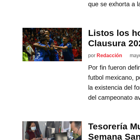
que se exhorta a l
Listos los ho
Clausura 20
por
Redacción
mayo
Por fin fueron defin
futbol mexicano, p
la existencia del 
del campeonato av
Tesorería Mu
Semana San