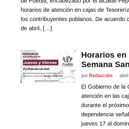
de Puebla, encabezado por el alcalde Pep
horarios de atención en cajas de Tesorerí
los contribuyentes poblanos. De acuerdo c
de abril, […]
Horarios en 
Semana San
por
Redacción
abri
El Gobierno de la 
atención en las ca
durante el próxim
dependencia señaló
jueves 17 al domin