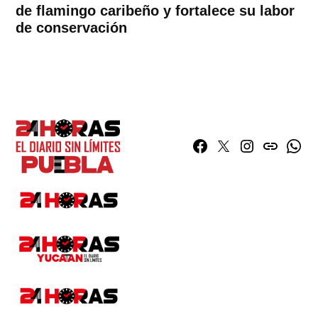
de flamingo caribeño y fortalece su labor
de conservación
Facebook
Twitter
Instagram
issuu
What