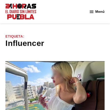
Saltar
al
Menú
Diario
contenido
24
Horas
Puebla
ETIQUETA:
influencer