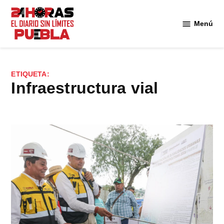
Saltar
al
Menú
Diario
contenido
24
Horas
Puebla
ETIQUETA:
Infraestructura vial