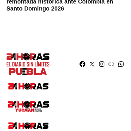
remontada histórica ante Colombia en
Santo Domingo 2026
Facebook
Twitter
Instagram
issuu
What