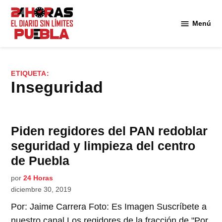
Saltar
al
Menú
Diario
contenido
24
Horas
Puebla
ETIQUETA:
inseguridad
Piden regidores del PAN redoblar
seguridad y limpieza del centro
de Puebla
por
24 Horas
diciembre 30, 2019
Por: Jaime Carrera Foto: Es Imagen Suscríbete a
nuestro canal Los regidores de la fracción de "Por