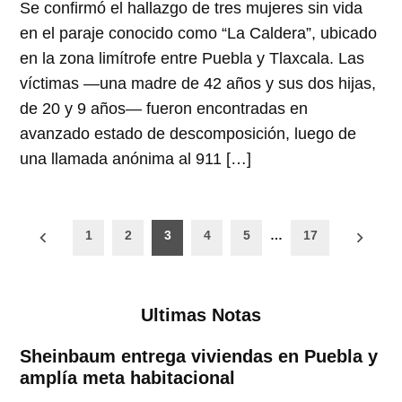
Se confirmó el hallazgo de tres mujeres sin vida
en el paraje conocido como “La Caldera”, ubicado
en la zona limítrofe entre Puebla y Tlaxcala. Las
víctimas —una madre de 42 años y sus dos hijas,
de 20 y 9 años— fueron encontradas en
avanzado estado de descomposición, luego de
una llamada anónima al 911 […]
Paginación
1
2
3
4
5
…
17
de
entradas
Ultimas Notas
Sheinbaum entrega viviendas en Puebla y
amplía meta habitacional