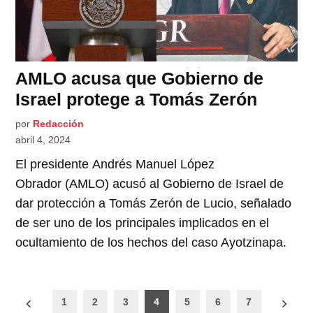
AMLO acusa que Gobierno de
Israel protege a Tomás Zerón
por
Redacción
abril 4, 2024
El presidente Andrés Manuel López
Obrador (AMLO) acusó al Gobierno de Israel de
dar protección a Tomás Zerón de Lucio, señalado
de ser uno de los principales implicados en el
ocultamiento de los hechos del caso Ayotzinapa.
Paginación
1
2
3
4
5
6
7