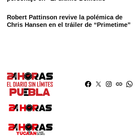
Robert Pattinson revive la polémica de
Chris Hansen en el tráiler de “Primetime”
Facebook
Twitter
Instagram
issuu
What