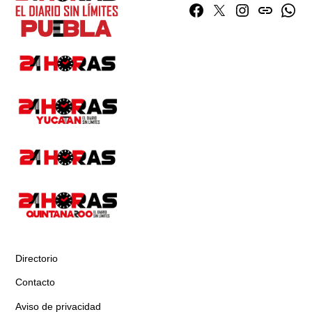
Facebook
Twitter
Instagram
issuu
What
Directorio
Contacto
Aviso de privacidad