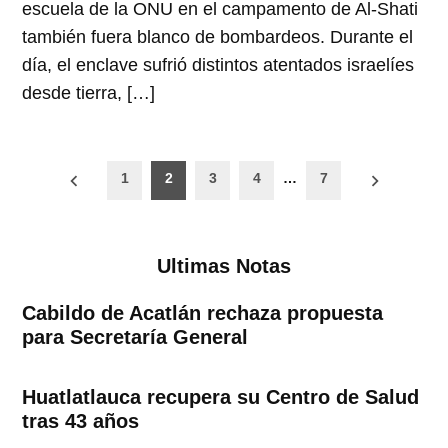
escuela de la ONU en el campamento de Al-Shati
también fuera blanco de bombardeos. Durante el
día, el enclave sufrió distintos atentados israelíes
desde tierra, […]
Paginación
1
2
3
4
…
7
de
entradas
Ultimas Notas
Cabildo de Acatlán rechaza propuesta
para Secretaría General
Huatlatlauca recupera su Centro de Salud
tras 43 años