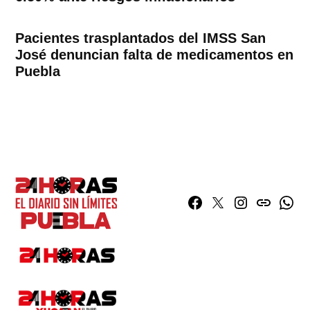
Pacientes trasplantados del IMSS San
José denuncian falta de medicamentos en
Puebla
Facebook
Twitter
Instagram
issuu
What