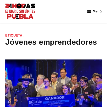
Saltar
al
Menú
Diario
contenido
24
Horas
Puebla
ETIQUETA:
jóvenes emprendedores