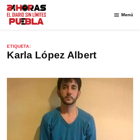
Saltar
al
Menú
Diario
contenido
24
Horas
Puebla
ETIQUETA:
Karla López Albert