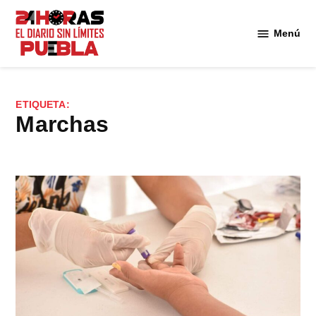
Saltar
al
Menú
Diario
contenido
24
Horas
Puebla
ETIQUETA:
Marchas