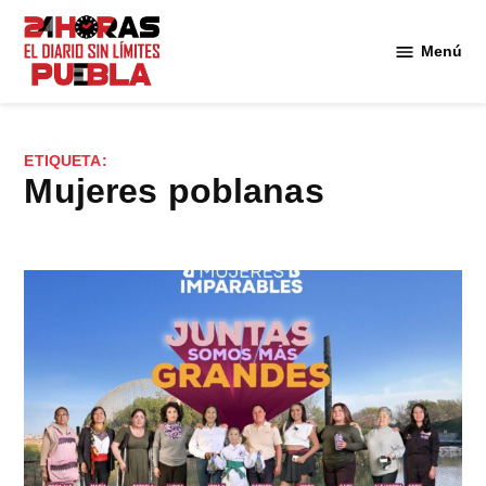
Saltar
al
Menú
Diario
contenido
24
Horas
Puebla
ETIQUETA:
Mujeres poblanas