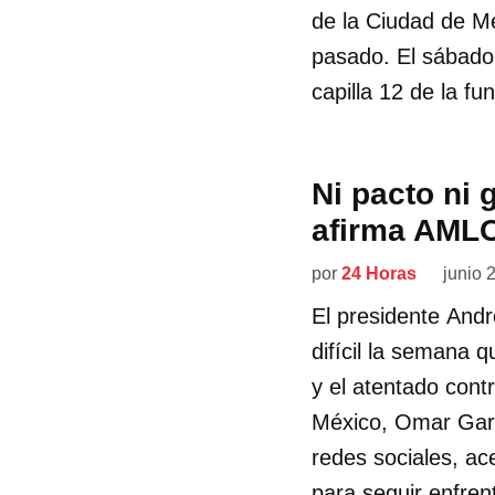
de la Ciudad de M
pasado. El sábado 
capilla 12 de la fu
Ni pacto ni 
afirma AML
por
24 Horas
junio 
El presidente And
difícil la semana q
y el atentado cont
México, Omar Garc
redes sociales, ac
para seguir enfren