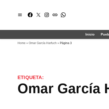
Saltar
al
Facebook
Twitter
Instagram
issuu
Whatsapp
contenido
Inicio
Pueb
Home
»
Omar García Harfuch
»
Página 3
ETIQUETA:
Omar García 