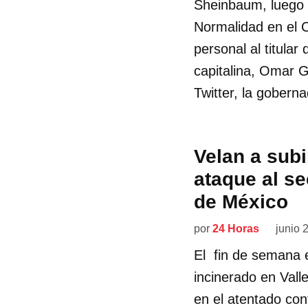
Sheinbaum, luego d
Normalidad en el C
personal al titula
capitalina, Omar G
Twitter, la goberna
Velan a sub
ataque al se
de México
por
24 Horas
junio 
El fin de semana e
incinerado en Vall
en el atentado co