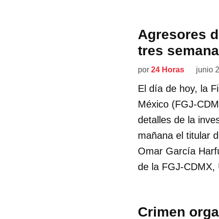
Agresores d
tres semana
por
24 Horas
junio 
El día de hoy, la F
México (FGJ-CDMX)
detalles de la inve
mañana el titular 
Omar García Harfu
de la FGJ-CDMX, U
Crimen orga