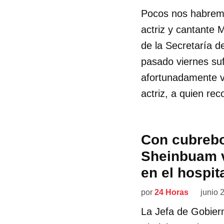
Pocos nos habremo
actriz y cantante 
de la Secretaría d
pasado viernes suf
afortunadamente vi
actriz, a quien re
Con cubrebo
Sheinbuam v
en el hospit
por
24 Horas
junio 
La Jefa de Gobier