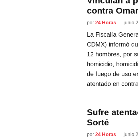
Vinculan a p
contra Omar
por
24 Horas
junio 
La Fiscalía Genera
CDMX) informó que
12 hombres, por su
homicidio, homicid
de fuego de uso ex
atentado en contra
Sufre atenta
Sorté
por
24 Horas
junio 