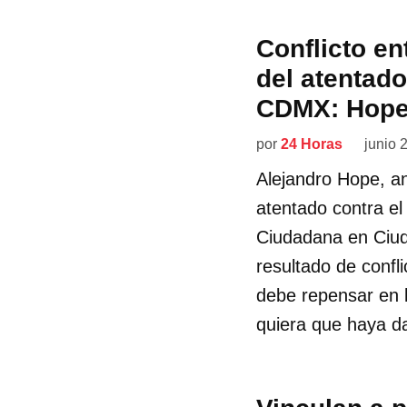
Conflicto en
del atentad
CDMX: Hop
por
24 Horas
junio 
Alejandro Hope, an
atentado contra el 
Ciudadana en Ciud
resultado de confli
debe repensar en l
quiera que haya d