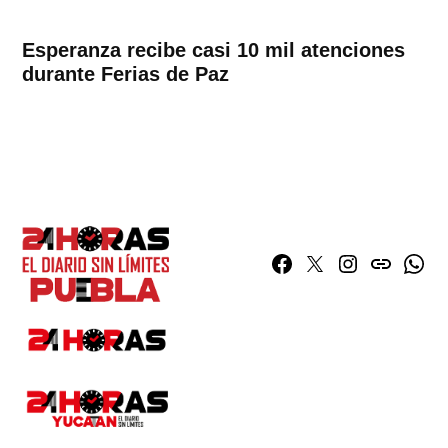
Esperanza recibe casi 10 mil atenciones
durante Ferias de Paz
Facebook
Twitter
Instagram
issuu
What