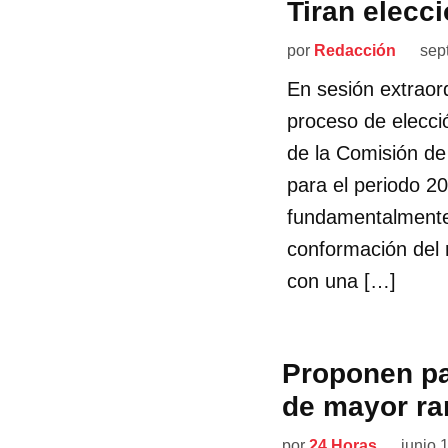
Tiran elecc
por
Redacción
sep
En sesión extraor
proceso de elecci
de la Comisión d
para el periodo 2
fundamentalmente 
conformación del 
con una […]
Proponen pa
de mayor ra
por
24 Horas
junio 