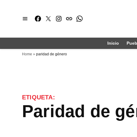
Saltar
al
Facebook
Twitter
Instagram
issuu
Whatsapp
contenido
Inicio
Pueb
Home
»
paridad de género
ETIQUETA:
paridad de g