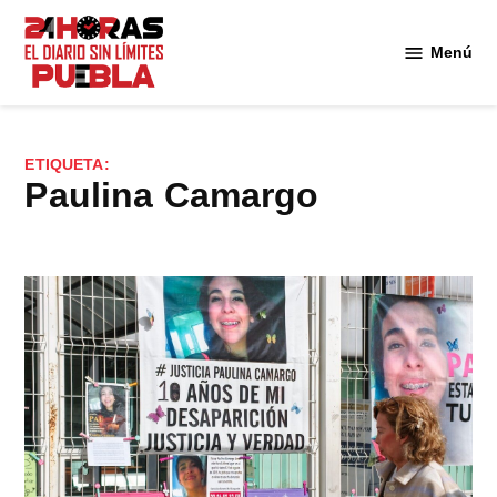
Saltar
al
Menú
Diario
contenido
24
Horas
Puebla
ETIQUETA:
Paulina Camargo