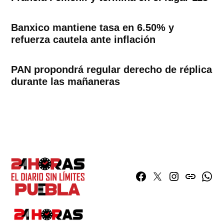
Banxico mantiene tasa en 6.50% y
refuerza cautela ante inflación
PAN propondrá regular derecho de réplica
durante las mañaneras
Facebook
Twitter
Instagram
issuu
What