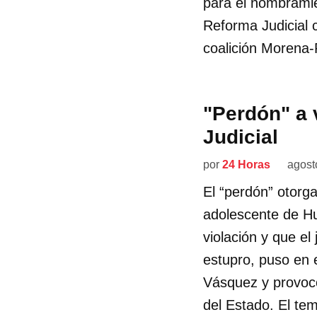
para el nombramie
Reforma Judicial 
coalición Morena-
"Perdón" a 
Judicial
por
24 Horas
agost
El “perdón” otor
adolescente de H
violación y que el
estupro, puso en e
Vásquez y provocó
del Estado. El te