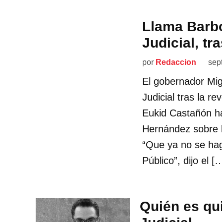
Llama Barbo
Judicial, t
por
Redaccion
sep
El gobernador Mig
Judicial tras la r
Eukid Castañón ha
Hernández sobre l
“Que ya no se hag
Público”, dijo el [
Quién es qui