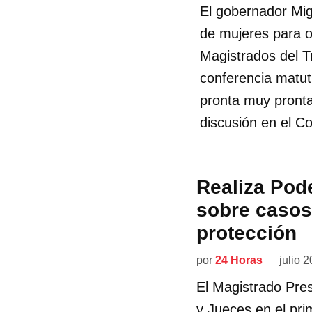
El gobernador Mig
de mujeres para o
Magistrados del T
conferencia matut
pronta muy pronta
discusión en el C
Realiza Pode
sobre casos
protección
por
24 Horas
julio 
El Magistrado Pre
y Jueces en el pri