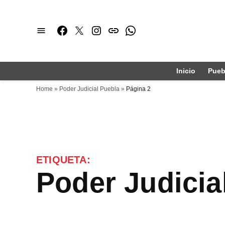
Saltar
al
Facebook
Twitter
Instagram
issuu
Whatsapp
contenido
Inicio
Pueb
Home
»
Poder Judicial Puebla
»
Página 2
ETIQUETA:
Poder Judici