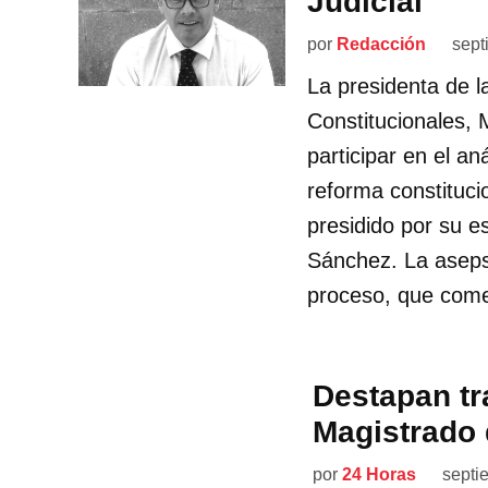
Judicial
por
Redacción
sept
La presidenta de 
Constitucionales, 
participar en el aná
reforma constitucio
presidido por su 
Sánchez. La asepsi
proceso, que com
Destapan tr
Magistrado 
por
24 Horas
septi