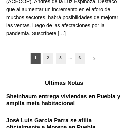
(ACECOP), Andrés de la Luz Espinoza. Destacó
que al aumentar un incremento en el aforo de
muchos sectores, habrá posibilidades de mejorar
las ventas, luego de las afectaciones por la
pandemia. Suscríbete […]
Paginación
1
2
3
…
6
de
entradas
Ultimas Notas
Sheinbaum entrega viviendas en Puebla y
amplía meta habitacional
José Luis García Parra se afilia
oficialmente a Morena en Puebla