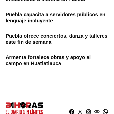
Puebla capacita a servidores públicos en
lenguaje incluyente
Puebla ofrece conciertos, danza y talleres
este fin de semana
Armenta fortalece obras y apoyo al
campo en Huatlatlauca
Facebook
Twitter
Instagram
issuu
What