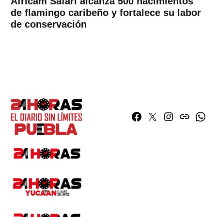
Africam Safari alcanza 500 nacimientos
de flamingo caribeño y fortalece su labor
de conservación
Facebook
Twitter
Instagram
issuu
What