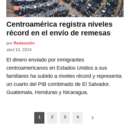
Centroamérica registra niveles
récord en el envío de remesas
por
Redacción
abril 10, 2024
El dinero enviado por inmigrantes
centroamericanos en Estados Unidos a sus
familiares ha subido a niveles récord y representa
un cuarto del PIB combinado de El Salvador,
Guatemala, Honduras y Nicaragua.
Paginación
1
2
3
4
de