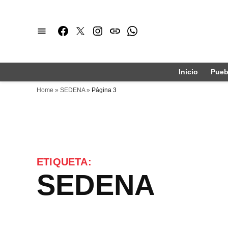
Saltar
al
Facebook
Twitter
Instagram
issuu
Whatsapp
contenido
Inicio
Pueb
Home
»
SEDENA
»
Página 3
ETIQUETA:
SEDENA