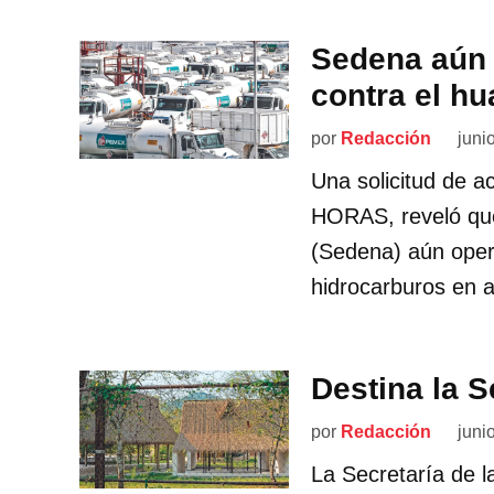
Sedena aún 
contra el hu
por
Redacción
juni
Una solicitud de a
HORAS, reveló que
(Sedena) aún opera
hidrocarburos en 
Destina la 
por
Redacción
juni
La Secretaría de 