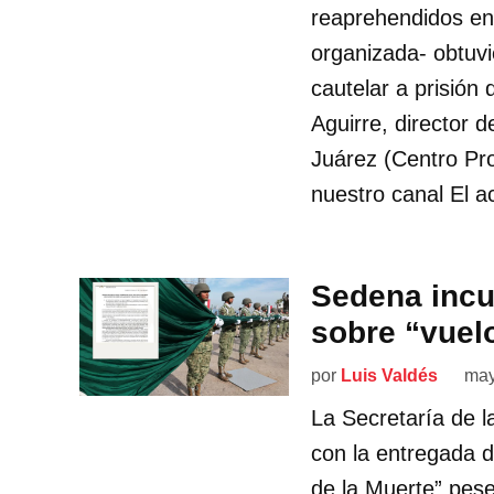
reaprehendidos en 
organizada- obtuv
cautelar a prisión 
Aguirre, director
Juárez (Centro Pro
nuestro canal El ac
Sedena incu
sobre “vuel
por
Luis Valdés
may
La Secretaría de 
con la entregada 
de la Muerte” pese 