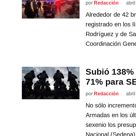
por
Redacción
abri
Alrededor de 42 br
registrado en los l
Rodríguez y de Sa
Coordinación Gener
Subió 138% 
71% para SE
por
Redacción
abri
No sólo incrementó
Armadas en los últ
sexenio los presup
Nacional (Sedena)