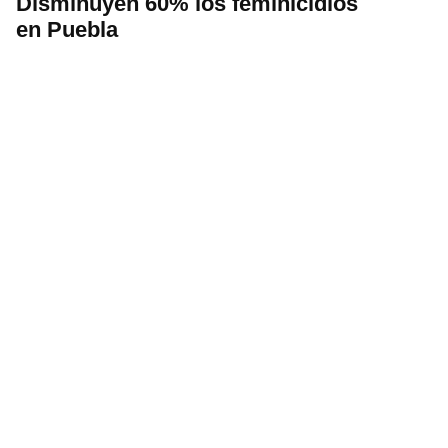
Disminuyen 60% los feminicidios
en Puebla