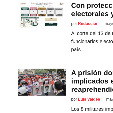
Con protecci
electorales
por
Redacción
mayo
Al corte del 13 de
funcionarios elect
país.
A prisión do
implicados 
reaprehendi
por
Luis Valdés
may
Los 8 militares im