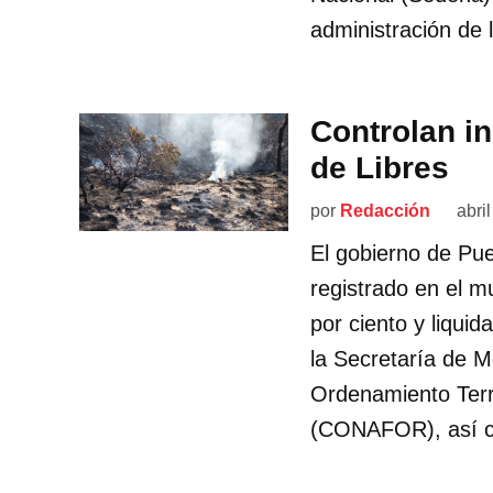
administración de
Controlan in
de Libres
por
Redacción
abri
El gobierno de Pue
registrado en el m
por ciento y liqui
la Secretaría de M
Ordenamiento Terri
(CONAFOR), así co