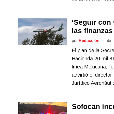
‘Seguir con
las finanzas
por
Redacción
abri
El plan de la Secre
Hacienda 20 mil 8
línea Mexicana, “es
advirtió el directo
Jurídico Aeronáutic
Sofocan inc