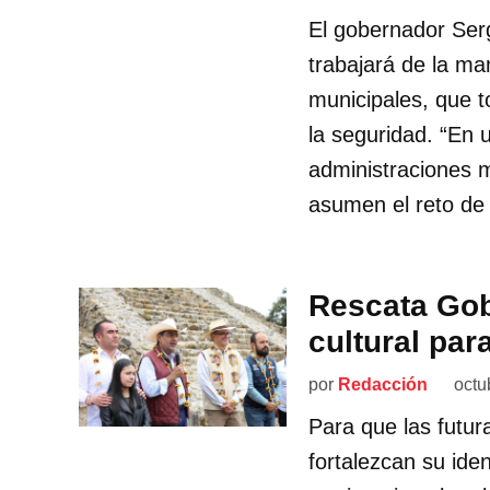
El gobernador Ser
trabajará de la ma
municipales, que t
la seguridad. “En 
administraciones 
asumen el reto de d
Rescata Gob
cultural par
por
Redacción
octu
Para que las futu
fortalezcan su ide