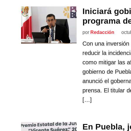
Iniciará go
programa de
por
Redacción
octu
Con una inversión
reducir la inciden
como mitigar las af
gobierno de Puebl
anunció el gobern
prensa. El titular
[…]
En Puebla, 