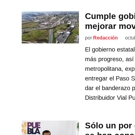
Cumple gobi
mejorar mov
por
Redacción
octu
El gobierno estat
más progreso, así
metropolitana, ex
entregar el Paso S
dar el banderazo pa
Distribuidor Vial 
Sólo un por 