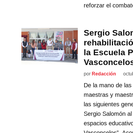
reforzar el combat
Sergio Salo
rehabilitaci
la Escuela 
Vasconcelo
por
Redacción
octu
De la mano de las
maestras y maestro
las siguientes gen
Sergio Salomón al 
espacios educativo
Vasconcelos”. Aco