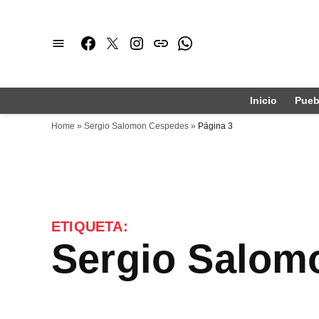
Saltar
al
Facebook
Twitter
Instagram
issuu
Whatsapp
contenido
Inicio
Pueb
Home
»
Sergio Salomon Cespedes
»
Página 3
ETIQUETA:
Sergio Salo