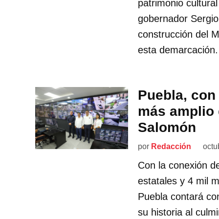
patrimonio cultura
gobernador Sergio
construcción del M
esta demarcación.
Puebla, con 
más amplio d
Salomón
por
Redacción
octu
Con la conexión d
estatales y 4 mil m
Puebla contará con
su historia al culm