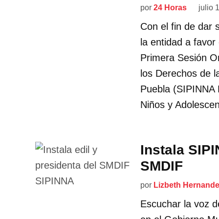
por
24 Horas
julio 
Con el fin de dar
la entidad a favor
Primera Sesión Or
los Derechos de l
Puebla (SIPINNA P
Niños y Adolesce
Instala SIPI
SMDIF
por
Lizbeth Hernand
Escuchar la voz de