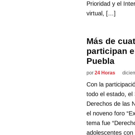
Prioridad y el Int
virtual, […]
Más de cuat
participan e
Puebla
por
24 Horas
dicie
Con la participac
todo el estado, el
Derechos de las N
el noveno foro “E
tema fue “Derecho 
adolescentes con 