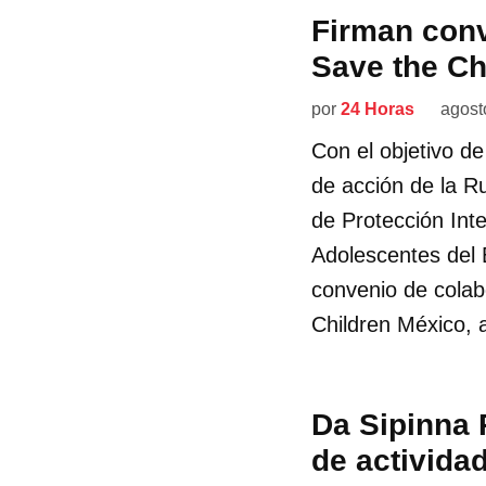
Firman conv
Save the Ch
por
24 Horas
agost
Con el objetivo d
de acción de la Ru
de Protección Int
Adolescentes del
convenio de colabo
Children México, 
Da Sipinna 
de activida