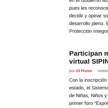
en el Gobierno M
pues les reconoc
decidir y opinar s
desarrollo pleno. 
Protección Integr
Participan 
virtual SIP
por
24 Horas
enero
Con la inscripció
estado, el Sistem
de Niñas, Niños y
primer foro “Expr